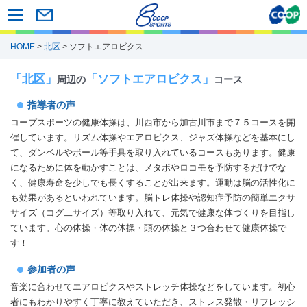
HOME
>
北区
> ソフトエアロビクス
「北区」
「ソフトエアロビクス」
周辺の
コース
指導者の声
コープスポーツの健康体操は、川西市から加古川市まで７５コースを開
催しています。リズム体操やエアロビクス、ジャズ体操などを基本にし
て、ダンベルやボール等手具を取り入れているコースもあります。健康
になるために体を動かすことは、メタボやロコモを予防するだけでな
く、健康寿命を少しでも長くすることが出来ます。運動は脳の活性化に
も効果があるといわれています。脳トレ体操や認知症予防の簡単エクサ
サイズ（コグ二サイズ）等取り入れて、元気で健康な体づくりを目指し
ています。心の体操・体の体操・頭の体操と３つ合わせて健康体操で
す！
参加者の声
音楽に合わせてエアロビクスやストレッチ体操などをしています。初心
者にもわかりやすく丁寧に教えていただき、ストレス発散・リフレッシ