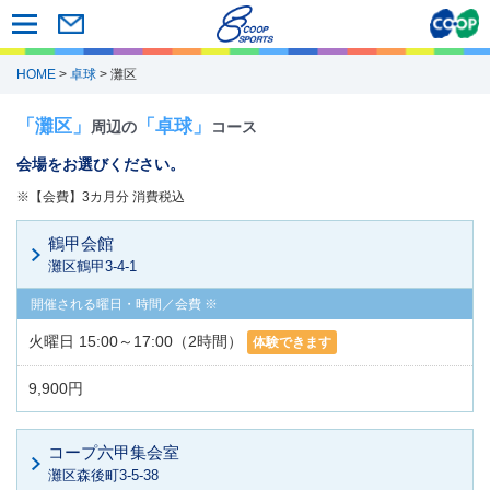
HOME
>
卓球
> 灘区
「灘区」
「卓球」
周辺の
コース
会場をお選びください。
※【会費】3カ月分 消費税込
鶴甲会館
灘区鶴甲3-4-1
火曜日 15:00～17:00（2時間）
体験できます
9,900円
コープ六甲集会室
灘区森後町3-5-38