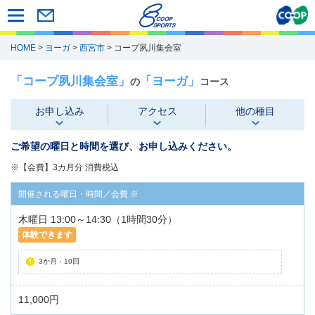
HOME
>
ヨーガ
>
西宮市
> コープ夙川集会室
「コープ夙川集会室」
「ヨーガ」
の
コース
お申し込み
アクセス
他の種目
ご希望の曜日と時間を選び、お申し込みください。
※【会費】3カ月分 消費税込
木曜日 13:00～14:30（1時間30分）
体験できます
3か月・10回
11,000円