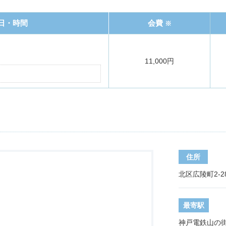
日・時間
会費
※
11,000円
住所
北区広陵町2-2
最寄駅
神戸電鉄山の