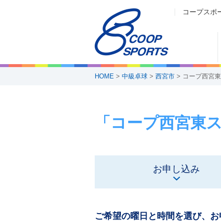
コープスポ
HOME
>
中級卓球
>
西宮市
> コープ西宮
「コープ西宮東
お申し込み
ご希望の曜日と時間を選び、お