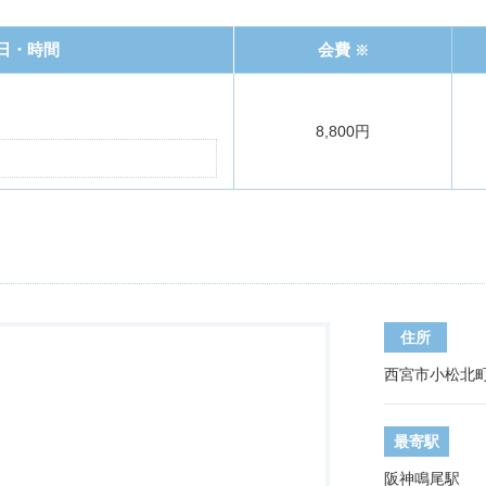
日・時間
会費
※
8,800円
住所
西宮市小松北町1
最寄駅
阪神鳴尾駅