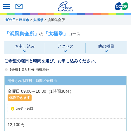
HOME
>
芦屋市
>
太極拳
> 浜風集会所
「浜風集会所」
「太極拳」
の
コース
お申し込み
アクセス
他の種目
ご希望の曜日と時間を選び、お申し込みください。
※【会費】3カ月分 消費税込
金曜日 09:00～10:30（1時間30分）
体験できます
3か月・10回
12,100円