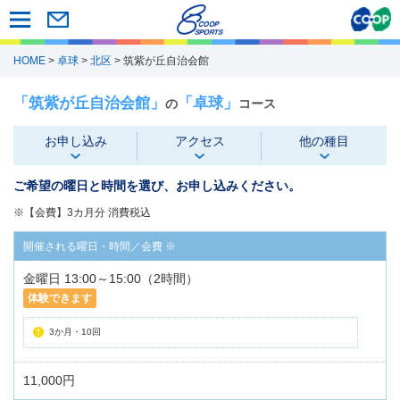
HOME
>
卓球
>
北区
> 筑紫が丘自治会館
「筑紫が丘自治会館」
「卓球」
の
コース
お申し込み
アクセス
他の種目
ご希望の曜日と時間を選び、お申し込みください。
※【会費】3カ月分 消費税込
金曜日 13:00～15:00（2時間）
体験できます
3か月・10回
11,000円