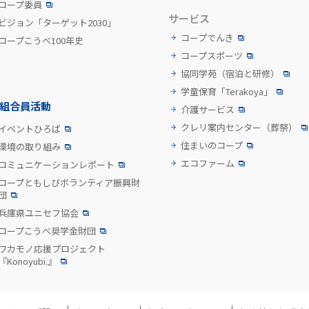
コープ委員
サービス
ビジョン「ターゲット2030」
コープでんき
コープこうべ100年史
コープスポーツ
協同学苑
（宿泊と研修）
学童保育「Terakoya」
組合員活動
介護サービス
クレリ案内センター
（葬祭）
イベントひろば
住まいのコープ
環境の取り組み
エコファーム
コミュニケーションレポート
コープともしびボランティア振興財
団
兵庫県ユニセフ協会
コープこうべ奨学金財団
ワカモノ応援プロジェクト
『Konoyubi.』