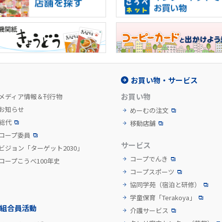
お買い物・サービス
お買い物
メディア情報＆刊行物
お知らせ
めーむの注文
総代
移動店舗
コープ委員
サービス
ビジョン「ターゲット2030」
コープでんき
コープこうべ100年史
コープスポーツ
協同学苑
（宿泊と研修）
学童保育「Terakoya」
組合員活動
介護サービス