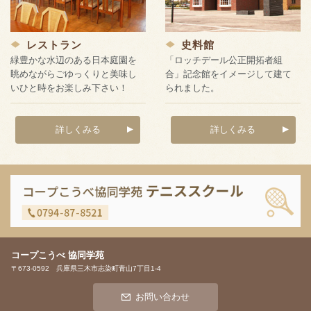
レストラン
史料館
緑豊かな水辺のある日本庭園を
「ロッチデール公正開拓者組
眺めながらごゆっくりと美味し
合」記念館をイメージして建て
いひと時をお楽しみ下さい！
られました。
詳しくみる
詳しくみる
コープこうべ 協同学苑
〒673-0592 兵庫県三木市志染町青山7丁目1-4
お問い合わせ