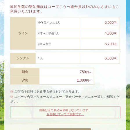
協同学苑の宿泊施設はコープこうべ組合員以外のみなさまにもご
利用いただけます。
5,000
中学生～大人1人
円
ツイン
4,000
4才～小学生1人
円
5,700
お1人利用
円
シングル
6,500
1人
円
朝食
750
円～
夕食
1,300
円～
※
ご宿泊予約時にお食事も受け付けております。
※
スポーツ合宿ボリュームメニュー、宴会パーティメニュー等もご相談くだ
さい。
価格は全て税込み価格となっています。
お食事はすべて予約制です。