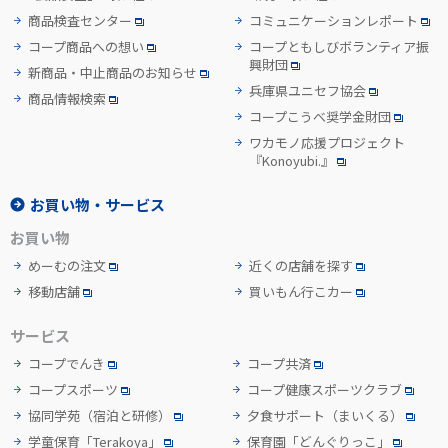
商品検査センター
コミュニケーションレポート
コープ商品への想い
コープともしびボランティア振
興財団
新商品・中止商品のお知らせ
兵庫県ユニセフ協会
商品情報検索
コープこうべ奨学金財団
ワカモノ応援プロジェクト
『Konoyubi.』
お買い物・サービス
お買い物
めーむの注文
近くの店舗を探す
移動店舗
買いもん行こカー
サービス
コープでんき
コープ共済
コープスポーツ
コープ健康スポーツクラブ
協同学苑
（宿泊と研修）
夕食サポート
（まいくる）
学童保育「Terakoya」
保育園「どんぐりっこ」