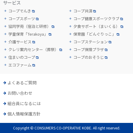
サービス
コープでんき
コープ共済
コープスポーツ
コープ健康スポーツクラブ
協同学苑
（宿泊と研修）
夕食サポート
（まいくる）
学童保育「Terakoya」
保育園「どんぐりっこ」
介護サービス
コープステーション
クレリ案内センター
（葬祭）
コープ保険プラザ
住まいのコープ
コープのおそうじ
エコファーム
よくあるご質問
お問い合わせ
組合員になるには
個人情報保護方針
Copyright © CONSUMERS CO-OPERATIVE KOBE. All right reserved.