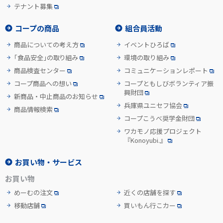
テナント募集
コープの商品
組合員活動
商品についての考え方
イベントひろば
「食品安全」の取り組み
環境の取り組み
商品検査センター
コミュニケーションレポート
コープ商品への想い
コープともしびボランティア振
興財団
新商品・中止商品のお知らせ
兵庫県ユニセフ協会
商品情報検索
コープこうべ奨学金財団
ワカモノ応援プロジェクト
『Konoyubi.』
お買い物・サービス
お買い物
めーむの注文
近くの店舗を探す
移動店舗
買いもん行こカー