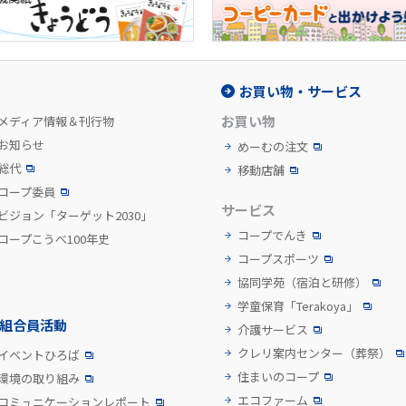
お買い物・サービス
お買い物
メディア情報＆刊行物
お知らせ
めーむの注文
総代
移動店舗
コープ委員
サービス
ビジョン「ターゲット2030」
コープでんき
コープこうべ100年史
コープスポーツ
協同学苑
（宿泊と研修）
学童保育「Terakoya」
組合員活動
介護サービス
クレリ案内センター
（葬祭）
イベントひろば
住まいのコープ
環境の取り組み
エコファーム
コミュニケーションレポート