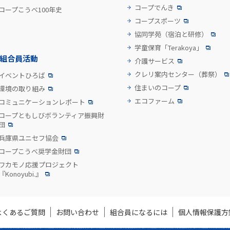
コープでんき
コープこうべ100年史
コープスポーツ
協同学苑
（宿泊と研修）
学童保育「Terakoya」
組合員活動
介護サービス
クレリ案内センター
（葬祭）
イベントひろば
住まいのコープ
環境の取り組み
エコファーム
コミュニケーションレポート
コープともしびボランティア振興財
団
兵庫県ユニセフ協会
コープこうべ奨学金財団
ワカモノ応援プロジェクト
『Konoyubi.』
よくあるご質問
お問い合わせ
組合員になるには
個人情報保護方