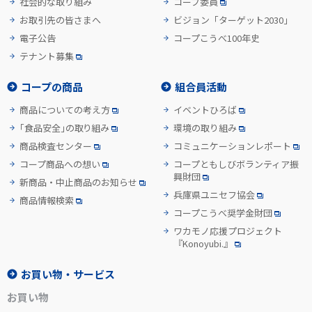
社会的な取り組み
コープ委員
お取引先の皆さまへ
ビジョン「ターゲット2030」
電子公告
コープこうべ100年史
テナント募集
コープの商品
組合員活動
商品についての考え方
イベントひろば
「食品安全」の取り組み
環境の取り組み
商品検査センター
コミュニケーションレポート
コープ商品への想い
コープともしびボランティア振
興財団
新商品・中止商品のお知らせ
兵庫県ユニセフ協会
商品情報検索
コープこうべ奨学金財団
ワカモノ応援プロジェクト
『Konoyubi.』
お買い物・サービス
お買い物