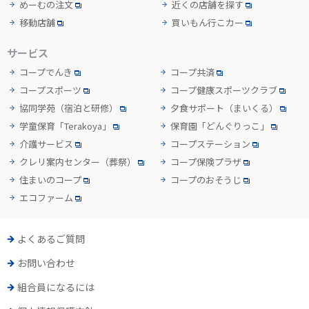
めーむの注文
近くの店舗を探す
移動店舗
買いもん行こカー
サービス
コープでんき
コープ共済
コープスポーツ
コープ健康スポーツクラブ
協同学苑
（宿泊と研修）
夕食サポート
（まいくる）
学童保育「Terakoya」
保育園「どんぐりっこ」
介護サービス
コープステーション
クレリ案内センター
（葬祭）
コープ保険プラザ
住まいのコープ
コープのおそうじ
エコファーム
よくあるご質問
お問い合わせ
組合員になるには