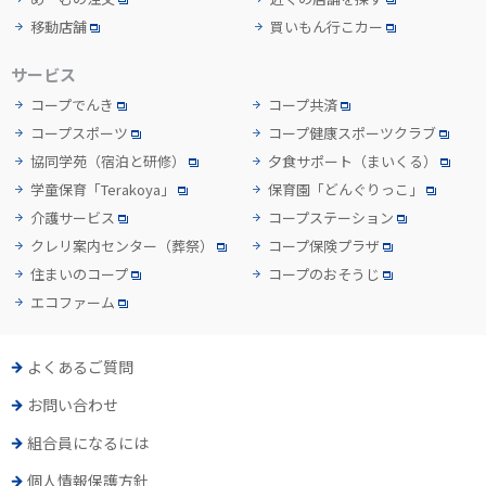
移動店舗
買いもん行こカー
サービス
コープでんき
コープ共済
コープスポーツ
コープ健康スポーツクラブ
協同学苑
（宿泊と研修）
夕食サポート
（まいくる）
学童保育「Terakoya」
保育園「どんぐりっこ」
介護サービス
コープステーション
クレリ案内センター
（葬祭）
コープ保険プラザ
住まいのコープ
コープのおそうじ
エコファーム
よくあるご質問
お問い合わせ
組合員になるには
個人情報保護方針