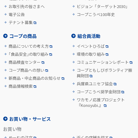
お取引先の皆さまへ
ビジョン「ターゲット2030」
電子公告
コープこうべ100年史
テナント募集
コープの商品
組合員活動
商品についての考え方
イベントひろば
「食品安全」の取り組み
環境の取り組み
商品検査センター
コミュニケーションレポート
コープ商品への想い
コープともしびボランティア振
興財団
新商品・中止商品のお知らせ
兵庫県ユニセフ協会
商品情報検索
コープこうべ奨学金財団
ワカモノ応援プロジェクト
『Konoyubi.』
お買い物・サービス
お買い物
めーむの注文
近くの店舗を探す