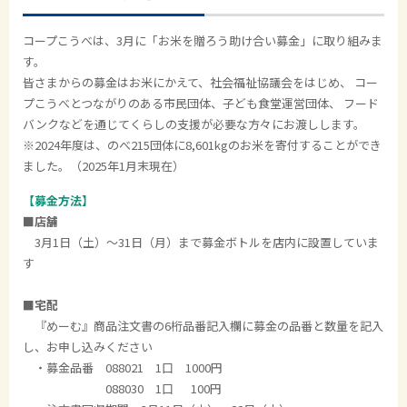
コープこうべは、3月に「お米を贈ろう助け合い募金」に取り組みま
す。
皆さまからの募金はお米にかえて、社会福祉協議会をはじめ、 コー
プこうべとつながりのある市民団体、子ども食堂運営団体、 フード
バンクなどを通じてくらしの支援が必要な方々にお渡しします。
※2024年度は、のべ215団体に8,601kgのお米を寄付することができ
ました。（2025年1月末現在）
【募金方法】
■店舗
3月1日（土）～31日（月）まで募金ボトルを店内に設置していま
す
■
宅配
『めーむ』商品注文書の6桁品番記入欄に募金の品番と数量を記入
し、お申し込みください
・募金品番 088021 1口 1000円
088030 1口 100円