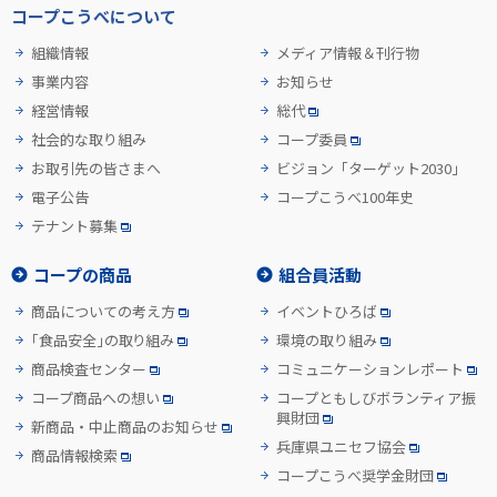
コープこうべについて
組織情報
メディア情報＆刊行物
事業内容
お知らせ
経営情報
総代
社会的な取り組み
コープ委員
お取引先の皆さまへ
ビジョン「ターゲット2030」
電子公告
コープこうべ100年史
テナント募集
コープの商品
組合員活動
商品についての考え方
イベントひろば
「食品安全」の取り組み
環境の取り組み
商品検査センター
コミュニケーションレポート
コープ商品への想い
コープともしびボランティア振
興財団
新商品・中止商品のお知らせ
兵庫県ユニセフ協会
商品情報検索
コープこうべ奨学金財団