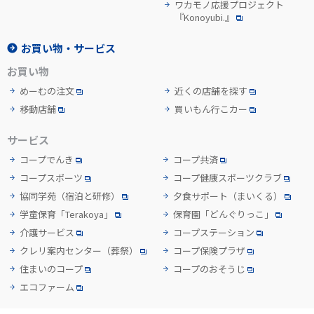
ワカモノ応援プロジェクト
『Konoyubi.』
お買い物・サービス
お買い物
めーむの注文
近くの店舗を探す
移動店舗
買いもん行こカー
サービス
コープでんき
コープ共済
コープスポーツ
コープ健康スポーツクラブ
協同学苑
（宿泊と研修）
夕食サポート
（まいくる）
学童保育「Terakoya」
保育園「どんぐりっこ」
介護サービス
コープステーション
クレリ案内センター
（葬祭）
コープ保険プラザ
住まいのコープ
コープのおそうじ
エコファーム