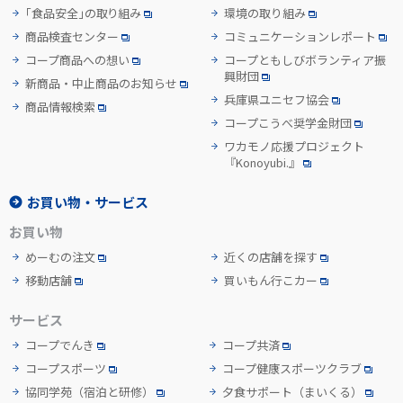
「食品安全」の取り組み
環境の取り組み
商品検査センター
コミュニケーションレポート
コープ商品への想い
コープともしびボランティア振
興財団
新商品・中止商品のお知らせ
兵庫県ユニセフ協会
商品情報検索
コープこうべ奨学金財団
ワカモノ応援プロジェクト
『Konoyubi.』
お買い物・サービス
お買い物
めーむの注文
近くの店舗を探す
移動店舗
買いもん行こカー
サービス
コープでんき
コープ共済
コープスポーツ
コープ健康スポーツクラブ
協同学苑
（宿泊と研修）
夕食サポート
（まいくる）