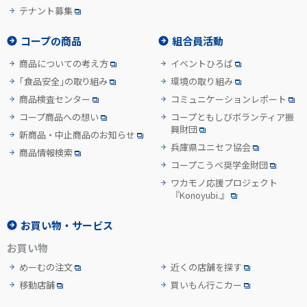
テナント募集
コープの商品
組合員活動
商品についての考え方
イベントひろば
「食品安全」の取り組み
環境の取り組み
商品検査センター
コミュニケーションレポート
コープ商品への想い
コープともしびボランティア振
興財団
新商品・中止商品のお知らせ
兵庫県ユニセフ協会
商品情報検索
コープこうべ奨学金財団
ワカモノ応援プロジェクト
『Konoyubi.』
お買い物・サービス
お買い物
めーむの注文
近くの店舗を探す
移動店舗
買いもん行こカー