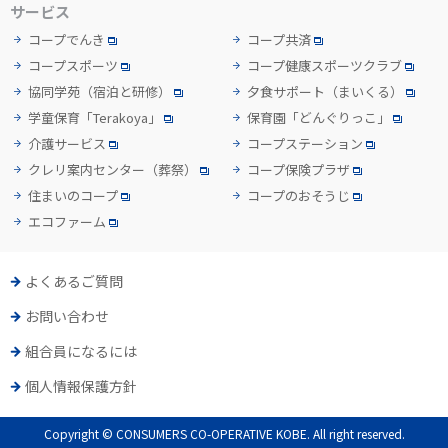
サービス
コープでんき
コープ共済
コープスポーツ
コープ健康スポーツクラブ
協同学苑
（宿泊と研修）
夕食サポート
（まいくる）
学童保育「Terakoya」
保育園「どんぐりっこ」
介護サービス
コープステーション
クレリ案内センター
（葬祭）
コープ保険プラザ
住まいのコープ
コープのおそうじ
エコファーム
よくあるご質問
お問い合わせ
組合員になるには
個人情報保護方針
Copyright © CONSUMERS CO-OPERATIVE KOBE. All right reserved.