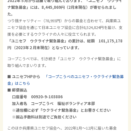
2022年５月から店舗で取り組んでおります、「ユニセフ ウクライ
ナ緊急募金」には、8,445,869円（2月末現在）が寄せられまし
た。
つり銭チャリティー（78,955円）からの募金と合わせて、兵庫県ユ
ニセフ協会を通じて日本ユニセフ協会に合計8,524,824円を届け、支
援を必要とするウクライナの人々に役立てられます。
「ユニセフ ウクライナ緊急募金」の累計は、総額 101,175,178
円 （2023年２月末現在）となっています。
コープこうべでは、引き続き「ユニセフ ウクライナ緊急募金」に
取り組んでまいります。
■ ユニセフHPから
「コープこうべのユニセフ・ウクライナ緊急募
金」はこちら
■ 郵便振込
口座番号 00920-
9-103886
加入者名 コープこうべ 福祉ボランティア本部
※通信欄に必ず「ウクライナ緊急募金」とお書きください
※振込手数料は別途でご負担ください
このほか兵庫県ユニセフ協会へ、2022年1月～12月に届いた募金