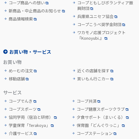
コープ商品への想い
コープともしびボランティア振
興財団
新商品・中止商品のお知らせ
兵庫県ユニセフ協会
商品情報検索
コープこうべ奨学金財団
ワカモノ応援プロジェクト
『Konoyubi.』
お買い物・サービス
お買い物
めーむの注文
近くの店舗を探す
移動店舗
買いもん行こカー
サービス
コープでんき
コープ共済
コープスポーツ
コープ健康スポーツクラブ
協同学苑
（宿泊と研修）
夕食サポート
（まいくる）
学童保育「Terakoya」
保育園「どんぐりっこ」
介護サービス
コープステーション