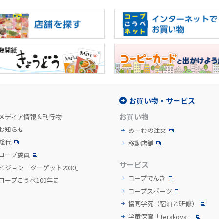
お買い物・サービス
お買い物
メディア情報＆刊行物
お知らせ
めーむの注文
総代
移動店舗
コープ委員
サービス
ビジョン「ターゲット2030」
コープでんき
コープこうべ100年史
コープスポーツ
協同学苑
（宿泊と研修）
学童保育「Terakoya」