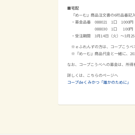
■
宅配
『めーむ』商品注文書の6桁品番記入
・募金品番 088021 1口 1000円
088030 1口 100円
・受注期間 3月14日（火）～3月2
※ｅふれんずの方は、コープこうべ
※『めーむ』商品代金と一緒に、20
なお、コープこうべへの募金は、所得
詳しくは、こちらのページへ
コープdeくみかつ「誰かのために」