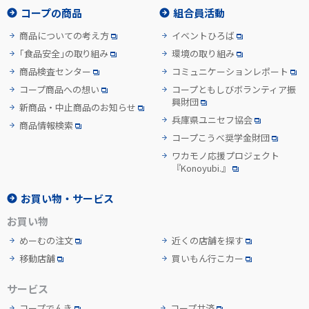
コープの商品
組合員活動
商品についての考え方
イベントひろば
「食品安全」の取り組み
環境の取り組み
商品検査センター
コミュニケーションレポート
コープ商品への想い
コープともしびボランティア振
興財団
新商品・中止商品のお知らせ
兵庫県ユニセフ協会
商品情報検索
コープこうべ奨学金財団
ワカモノ応援プロジェクト
『Konoyubi.』
お買い物・サービス
お買い物
めーむの注文
近くの店舗を探す
移動店舗
買いもん行こカー
サービス
コープでんき
コープ共済