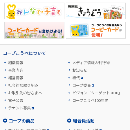
コープこうべについて
組織情報
メディア情報＆刊行物
事業内容
お知らせ
経営情報
総代
社会的な取り組み
コープ委員
お取引先の皆さまへ
ビジョン「ターゲット2030」
電子公告
コープこうべ100年史
テナント募集
コープの商品
組合員活動