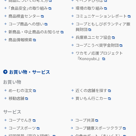
商品についての考え方
イベントひろば
「食品安全」の取り組み
環境の取り組み
商品検査センター
コミュニケーションレポート
コープ商品への想い
コープともしびボランティア振
興財団
新商品・中止商品のお知らせ
兵庫県ユニセフ協会
商品情報検索
コープこうべ奨学金財団
ワカモノ応援プロジェクト
『Konoyubi.』
お買い物・サービス
お買い物
めーむの注文
近くの店舗を探す
移動店舗
買いもん行こカー
サービス
コープでんき
コープ共済
コープスポーツ
コープ健康スポーツクラブ
協同学苑
（宿泊と研修）
夕食サポート
（まいくる）