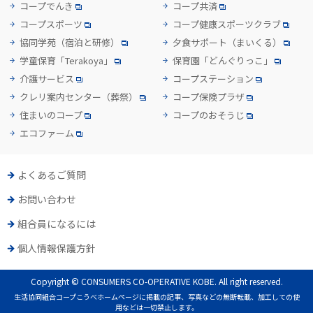
コープでんき
コープ共済
コープスポーツ
コープ健康スポーツクラブ
協同学苑
（宿泊と研修）
夕食サポート
（まいくる）
学童保育「Terakoya」
保育園「どんぐりっこ」
介護サービス
コープステーション
クレリ案内センター
（葬祭）
コープ保険プラザ
住まいのコープ
コープのおそうじ
エコファーム
よくあるご質問
お問い合わせ
組合員になるには
個人情報保護方針
Copyright © CONSUMERS CO-OPERATIVE KOBE. All right reserved.
生活協同組合コープこうべホームページに掲載の記事、写真などの無断転載、加工しての使
用などは一切禁止します。