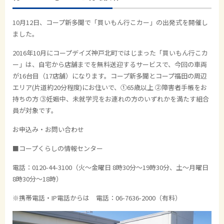
10月12日、コープ新多聞で「買いもん行こカー」の出発式を開催し
ました。
2016年10月にコープデイズ神戸北町ではじまった「買いもん行こカ
ー」は、自宅から店舗までを無料送迎するサービスで、今回の車両
が16台目（17店舗）になります。コープ新多聞とコープ福田の周辺
エリア(片道約20分程度)にお住いで、①65歳以上 ②障害者手帳をお
持ちの方 ③妊娠中、未就学児をお連れの方のいずれかを満たす組合
員が対象です。
お申込み・お問い合わせ
■コープくらしの情報センター
電話：0120-44-3100（火～金曜日 8時30分～19時30分、土～月曜日
8時30分～18時）
※携帯電話・IP電話からは 電話：06-7636-2000（有料）