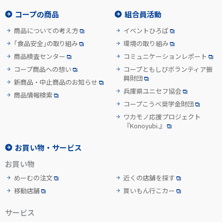
コープの商品
組合員活動
商品についての考え方
イベントひろば
「食品安全」の取り組み
環境の取り組み
商品検査センター
コミュニケーションレポート
コープ商品への想い
コープともしびボランティア振
興財団
新商品・中止商品のお知らせ
兵庫県ユニセフ協会
商品情報検索
コープこうべ奨学金財団
ワカモノ応援プロジェクト
『Konoyubi.』
お買い物・サービス
お買い物
めーむの注文
近くの店舗を探す
移動店舗
買いもん行こカー
サービス