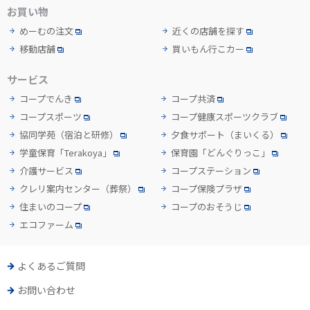
お買い物
めーむの注文
近くの店舗を探す
移動店舗
買いもん行こカー
サービス
コープでんき
コープ共済
コープスポーツ
コープ健康スポーツクラブ
協同学苑
（宿泊と研修）
夕食サポート
（まいくる）
学童保育「Terakoya」
保育園「どんぐりっこ」
介護サービス
コープステーション
クレリ案内センター
（葬祭）
コープ保険プラザ
住まいのコープ
コープのおそうじ
エコファーム
よくあるご質問
お問い合わせ