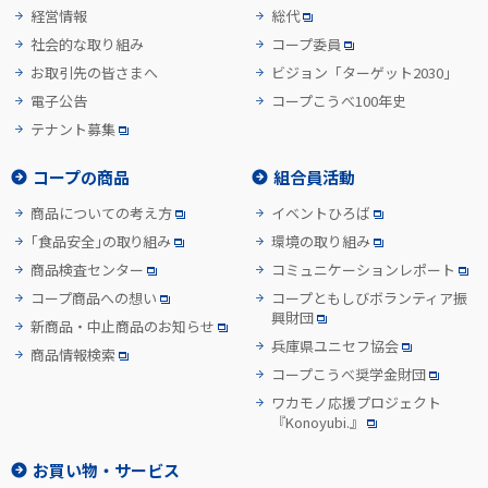
経営情報
総代
社会的な取り組み
コープ委員
お取引先の皆さまへ
ビジョン「ターゲット2030」
電子公告
コープこうべ100年史
テナント募集
コープの商品
組合員活動
商品についての考え方
イベントひろば
「食品安全」の取り組み
環境の取り組み
商品検査センター
コミュニケーションレポート
コープ商品への想い
コープともしびボランティア振
興財団
新商品・中止商品のお知らせ
兵庫県ユニセフ協会
商品情報検索
コープこうべ奨学金財団
ワカモノ応援プロジェクト
『Konoyubi.』
お買い物・サービス