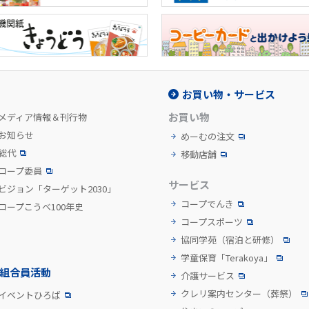
お買い物・サービス
お買い物
メディア情報＆刊行物
お知らせ
めーむの注文
総代
移動店舗
コープ委員
サービス
ビジョン「ターゲット2030」
コープでんき
コープこうべ100年史
コープスポーツ
協同学苑
（宿泊と研修）
学童保育「Terakoya」
組合員活動
介護サービス
クレリ案内センター
（葬祭）
イベントひろば