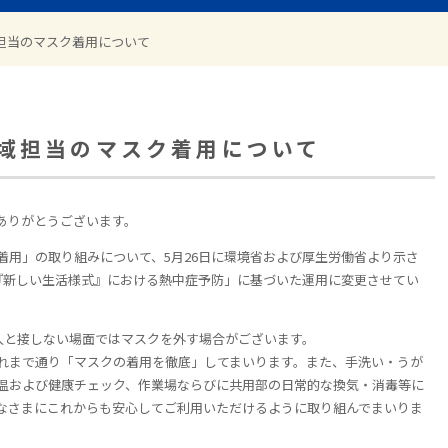
担当のマスク着用について
域担当のマスク着用について
ありがとうございます。
着用」の取り組みについて、5月26日に環境省および厚生労働省より示さ
『新しい生活様式』における熱中症予防」に基づいた運用に変更させてい
接人と接しない場面ではマスクを外す場合がございます。
れまで通り「マスクの着用を徹底」してまいります。また、手洗い・うが
温および健康チェック、作業場ならびに共用部の日常的な換気・消毒等に
なさまにこれからも安心してご利用いただけるように取り組んでまいりま