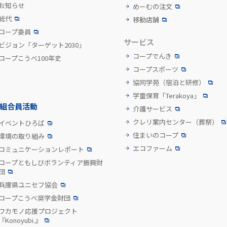
お知らせ
めーむの注文
総代
移動店舗
コープ委員
サービス
ビジョン「ターゲット2030」
コープでんき
コープこうべ100年史
コープスポーツ
協同学苑
（宿泊と研修）
学童保育「Terakoya」
組合員活動
介護サービス
クレリ案内センター
（葬祭）
イベントひろば
住まいのコープ
環境の取り組み
エコファーム
コミュニケーションレポート
コープともしびボランティア振興財
団
兵庫県ユニセフ協会
コープこうべ奨学金財団
ワカモノ応援プロジェクト
『Konoyubi.』