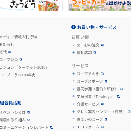
お買い物・サービス
お買い物
メディア情報＆刊行物
お知らせ
めーむの注文
総代
移動店舗
コープ委員
サービス
ビジョン「ターゲット2030」
コープでんき
コープこうべ100年史
コープスポーツ
協同学苑
（宿泊と研修）
学童保育「Terakoya」
組合員活動
介護サービス
クレリ案内センター
（葬祭）
イベントひろば
住まいのコープ
環境の取り組み
エコファーム
コミュニケーションレポート