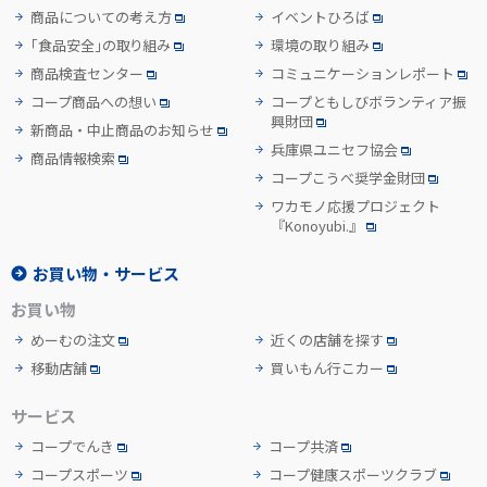
商品についての考え方
イベントひろば
「食品安全」の取り組み
環境の取り組み
商品検査センター
コミュニケーションレポート
コープ商品への想い
コープともしびボランティア振
興財団
新商品・中止商品のお知らせ
兵庫県ユニセフ協会
商品情報検索
コープこうべ奨学金財団
ワカモノ応援プロジェクト
『Konoyubi.』
お買い物・サービス
お買い物
めーむの注文
近くの店舗を探す
移動店舗
買いもん行こカー
サービス
コープでんき
コープ共済
コープスポーツ
コープ健康スポーツクラブ