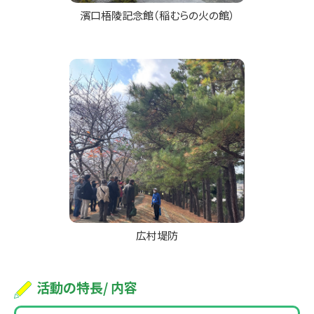
濱口梧陵記念館（稲むらの火の館）
広村堤防
活動の特長/ 内容