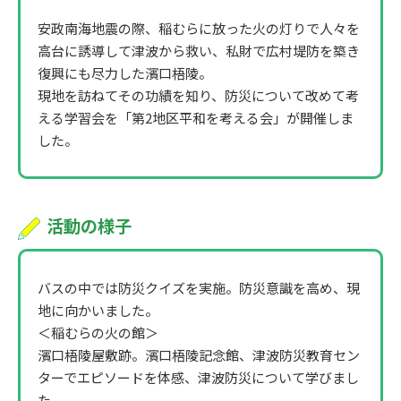
安政南海地震の際、稲むらに放った火の灯りで人々を
高台に誘導して津波から救い、私財で広村堤防を築き
復興にも尽力した濱口梧陵。
現地を訪ねてその功績を知り、防災について改めて考
える学習会を「第2地区平和を考える会」が開催しま
した。
活動の様子
バスの中では防災クイズを実施。防災意識を高め、現
地に向かいました。
＜稲むらの火の館＞
濱口梧陵屋敷跡。濱口梧陵記念館、津波防災教育セン
ターでエピソードを体感、津波防災について学びまし
た。