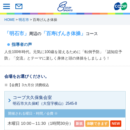
HOME
>
明石市
> 百寿げんき体操
「明石市」
「百寿げんき体操」
周辺の
コース
指導者の声
人生100年時代。元気に100歳を迎えるために「転倒予防」「認知症予
防」「交流」とテーマに楽しく身体と頭の体操をしましょう！
会場をお選びください。
※【会費】3カ月分 消費税込
コープ大久保集会室
明石市大久保町（大窪字横山）2545-8
木曜日 10:00～11:30（1時間30分）
新規
体験できます
NEW