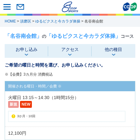
HOME
>
須磨区
>
ゆるビクスと今カラダ体操
> 名谷南会館
「名谷南会館」
「ゆるビクスと今カラダ体操」
の
コース
お申し込み
アクセス
他の種目
ご希望の曜日と時間を選び、お申し込みください。
※【会費】3カ月分 消費税込
火曜日 13:15～14:30（1時間15分）
新規
NEW
3か月・10回
12,100円