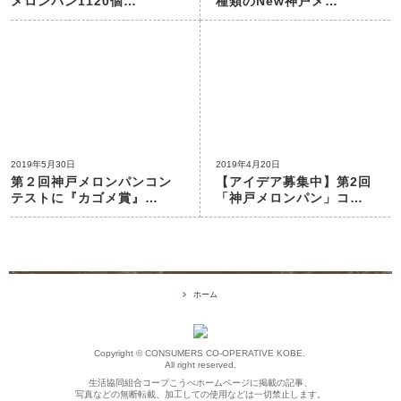
メロンパン1120個
…
種類のNew神戸メ
…
2019年5月30日
2019年4月20日
第２回神戸メロンパンコン
【アイデア募集中】第2回
テストに『カゴメ賞』
…
「神戸メロンパン」コ
…
ホーム
Copyright © CONSUMERS CO-OPERATIVE KOBE.
All right reserved.
生活協同組合コープこうべホームページに掲載の記事、
写真などの無断転載、加工しての使用などは一切禁止します。